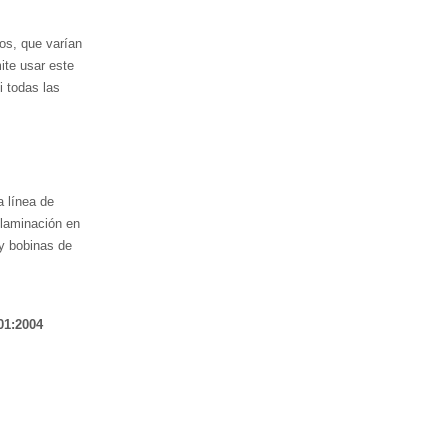
os, que varían
ite usar este
i todas las
a línea de
 laminación en
 y bobinas de
01:2004