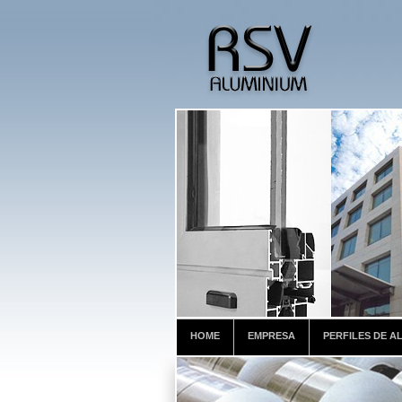
bobinas de alum
HOME
EMPRESA
PERFILES DE A
chapas de aluminio, planchas de aluminio, bobinas